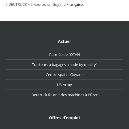
« DEUTRUCK » à Kourou en Guyane Fran
çaise.
Actuel
l’ armée de l’OTAN
Tracteurs à bagages „made by quality“
Centre spatial Guyane
US-Army
Deutruck fournit des machines à Pfizer
Offres d’emploi