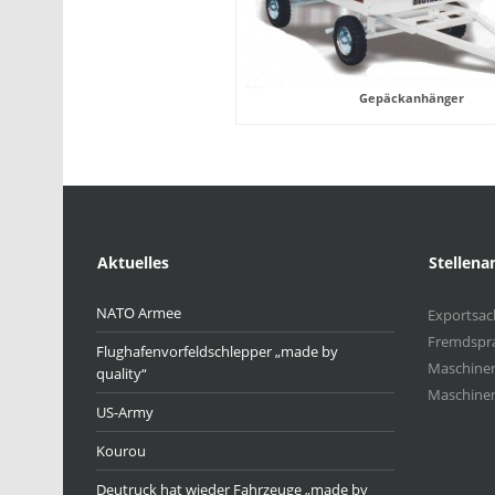
Gepäckanhänger
Aktuelles
Stellena
NATO Armee
Exportsach
Fremdspr
Flughafenvorfeldschlepper „made by
Maschinen
quality“
Maschinen
US-Army
Kourou
Deutruck hat wieder Fahrzeuge „made by