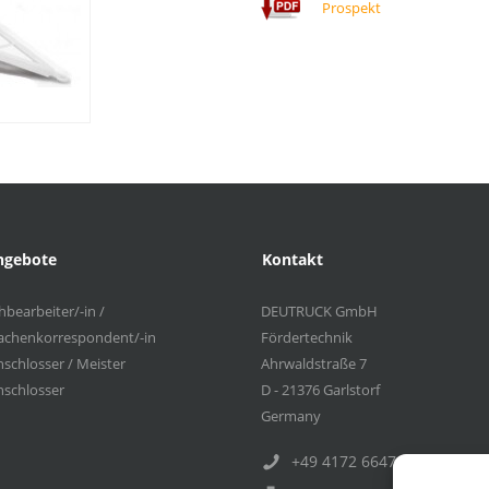
Prospekt
ngebote
Kontakt
bearbeiter/-in /
DEUTRUCK GmbH
achenkorrespondent/-in
Fördertechnik
schlosser / Meister
Ahrwaldstraße 7
schlosser
D - 21376 Garlstorf
Germany
+49 4172 6647