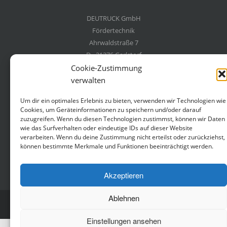
DEUTRUCK GmbH
Fördertechnik
Ahrwaldstraße 7
D - 21376 Garlstorf
Germany
Cookie-Zustimmung
verwalten
+49 4172 6647
Um dir ein optimales Erlebnis zu bieten, verwenden wir Technologien wie
+49 4172 6059
Cookies, um Geräteinformationen zu speichern und/oder darauf
deutruck@deutruck.com
zuzugreifen. Wenn du diesen Technologien zustimmst, können wir Daten
wie das Surfverhalten oder eindeutige IDs auf dieser Website
verarbeiten. Wenn du deine Zustimmung nicht erteilst oder zurückziehst,
können bestimmte Merkmale und Funktionen beeinträchtigt werden.
Akzeptieren
Ablehnen
Copyrights © 2015 DEUTRUCK GmbH, All Rights Reserved
Einstellungen ansehen