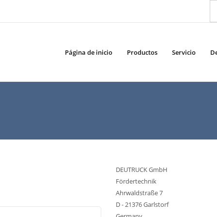
Página de inicio
Productos
Servicio
D
DEUTRUCK GmbH
Fördertechnik
Ahrwaldstraße 7
D - 21376 Garlstorf
Germany