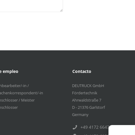
de empleo
Contacto
bearbeiter/-in /
DEUTRUCK GmbH
achenkorrespondent/-in
Fördertechnik
schlosser / Meister
Ahrwaldstraße 7
schlosser
D - 21376 Garlstorf
Germany
+49 4172 6647