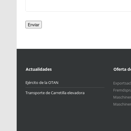
Por favor, deja este campo vacío.
Actualidades
Oferta 
Ejército de la OTAN
Exportsach
Fremdspr
Transporte de Carretilla elevadora
Maschinen
Maschinen