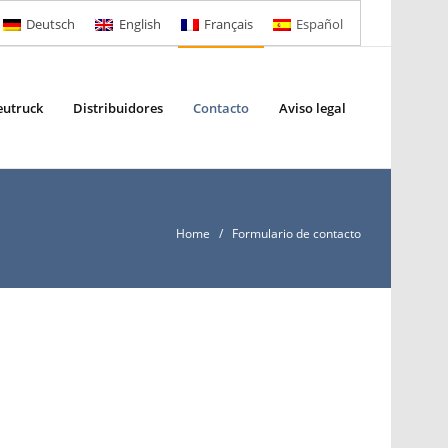
Deutsch
English
Français
Español
eutruck
Distribuidores
Contacto
Aviso legal
Home
/ Formulario de contacto