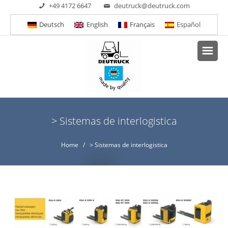
+49 4172 6647
deutruck@deutruck.com
Deutsch
English
Français
Español
> Sistemas de interlogistica
Home
/ > Sistemas de interlogistica