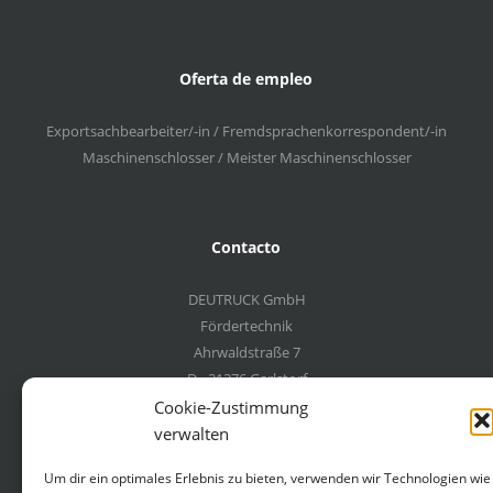
Oferta de empleo
Exportsachbearbeiter/-in / Fremdsprachenkorrespondent/-in
Maschinenschlosser / Meister Maschinenschlosser
Contacto
DEUTRUCK GmbH
Fördertechnik
Ahrwaldstraße 7
D - 21376 Garlstorf
Germany
Cookie-Zustimmung
verwalten
+49 4172 6647
Um dir ein optimales Erlebnis zu bieten, verwenden wir Technologien wie
+49 4172 6059