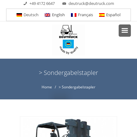
+49 4172 6647
deutruck@deutruck.com
Deutsch
English
Français
Español
> Sondergabelstapler
Home
/ > Sondergabelstapler