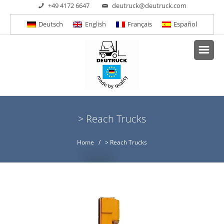
+49 4172 6647
deutruck@deutruck.com
Deutsch
English
Français
Español
> Reach Trucks
Home
/ > Reach Trucks