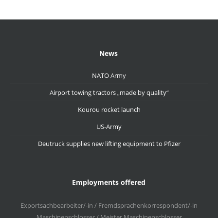
News
NATO Army
Airport towing tractors „made by quality“
Kourou rocket launch
US-Army
Deutruck supplies new lifting equipment to Pfizer
Employments offered
Exportsachbearbeiter/-in / Fremdsprachenkorrespondent/-in
Maschinenschlosser / Meister Maschinenschlosser