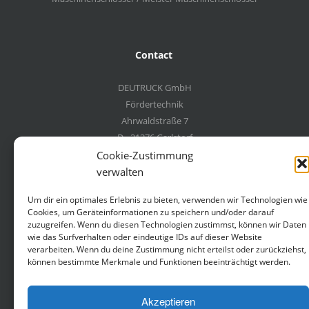
Contact
DEUTRUCK GmbH
Fördertechnik
Ahrwaldstraße 7
D - 21376 Garlstorf
Germany
Cookie-Zustimmung
verwalten
+49 4172 6647
Um dir ein optimales Erlebnis zu bieten, verwenden wir Technologien wie
+49 4172 6059
Cookies, um Geräteinformationen zu speichern und/oder darauf
deutruck@deutruck.com
zuzugreifen. Wenn du diesen Technologien zustimmst, können wir Daten
wie das Surfverhalten oder eindeutige IDs auf dieser Website
verarbeiten. Wenn du deine Zustimmung nicht erteilst oder zurückziehst,
können bestimmte Merkmale und Funktionen beeinträchtigt werden.
Akzeptieren